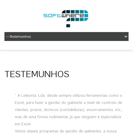
TESTEMUNHOS
“ A Linkonta, Lda. desde sempre utilizou ferramentas como o
Excel, para fazer a gestão do gabinete a nível de controlo de
clientes, prazos, técnicos (contabilistas), encerramentos, etc.,
mas de uma forma rudimentar, já que ninguém é especialista
em Excel.
Vimos alguns programas de gestão de gabinetes, a nossa